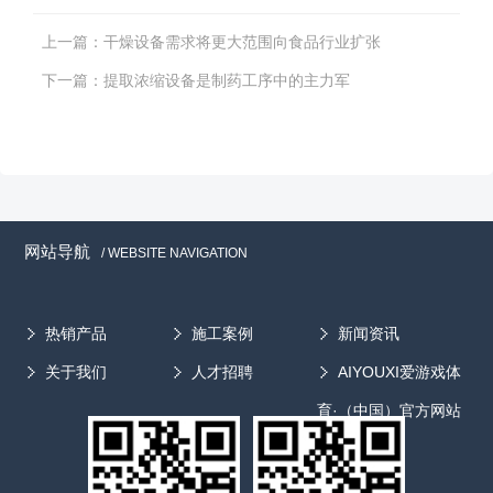
上一篇：
干燥设备需求将更大范围向食品行业扩张
下一篇：
提取浓缩设备是制药工序中的主力军
网站导航
/ WEBSITE NAVIGATION
热销产品
施工案例
新闻资讯
关于我们
人才招聘
AIYOUXI爱游戏体
育·（中国）官方网站