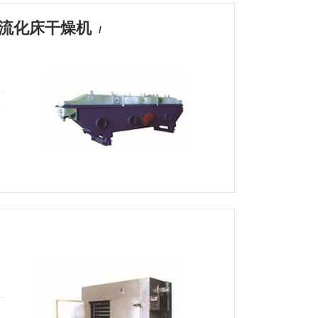
动流化床干燥机
/
进