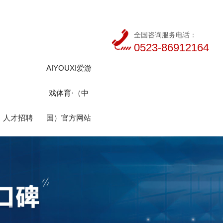
全国咨询服务电话：
0523-86912164
AIYOUXI爱游
戏体育·（中
人才招聘
国）官方网站