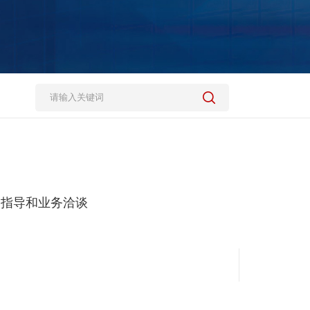
，指导和业务洽谈