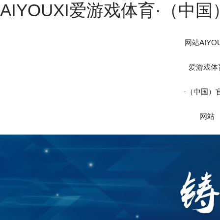
AIYOUXI爱游戏体育·（中
网站AIYOU
爱游戏体
·（中国）
网站