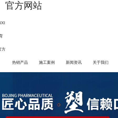
国）官方网站
XI
育
官方
热销产品
施工案例
新闻资讯
关于我们