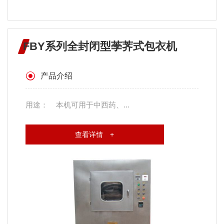
FBY系列全封闭型荸荠式包衣机
产品介绍
用途： 本机可用于中西药、...
查看详情 +