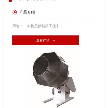
产品介绍
用途： 本机是供制药工业中...
查看详情 +