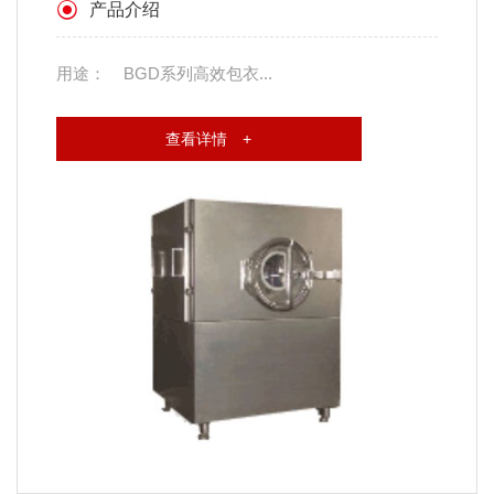
产品介绍
用途： BGD系列高效包衣...
查看详情 +