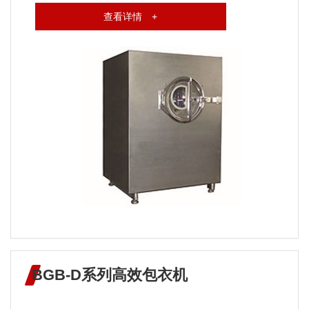
查看详情 +
BGB-D系列高效包衣机