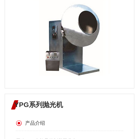
YPG系列抛光机
产品介绍