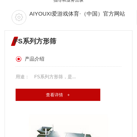
AIYOUXI爱游戏体育·（中国）官方网站
FS系列方形筛
产品介绍
用途： FS系列方形筛，是...
查看详情 +